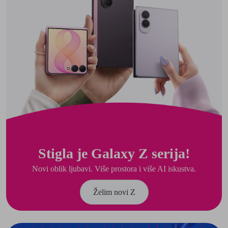
Stigla je Galaxy Z serija!
Novi oblik ljubavi. Više prostora i više AI iskustva.
Želim novi Z