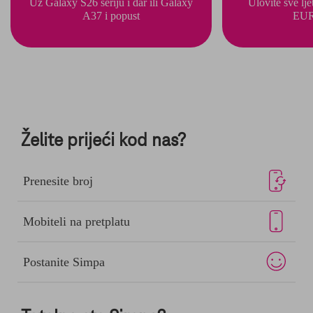
Uz Galaxy S26 seriju i dar ili Galaxy
Ulovite sve lj
A37 i popust
EUR
Želite prijeći kod nas?
Prenesite broj
Mobiteli na pretplatu
Postanite Simpa