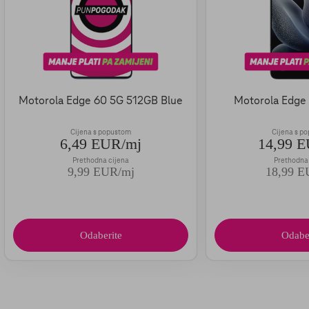
Motorola Edge 60 5G 512GB Blue
Motorola Edge
Cijena s popustom
Cijena s p
6,49 EUR/mj
14,99 
Prethodna cijena
Prethodna
9,99 EUR/mj
18,99 E
Odaberite
Odabe