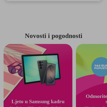
Novosti i pogodnosti
Odmorite
Ljeto u Samsung kadru