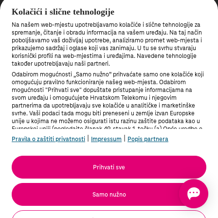
Roaming
Kolačići i slične tehnologije
Veleprodaja
Na našem web-mjestu upotrebljavamo kolačiće i slične tehnologije za
Što je 5G mreža?
spremanje, čitanje i obradu informacija na vašem uređaju. Na taj način
poboljšavamo vaš doživljaj upotrebe, analiziramo promet web-mjesta i
Gašenje 3G mreže
prikazujemo sadržaj i oglase koji vas zanimaju. U tu se svrhu stvaraju
korisnički profili na web-mjestima i uređajima. Navedene tehnologije
također upotrebljavaju naši partneri.
Među prvima saznajte nove pogodnosti.
Odabirom mogućnosti „Samo nužno” prihvaćate samo one kolačiće koji
Prijavite se na newsletter
omogućuju pravilno funkcioniranje našeg web-mjesta. Odabirom
mogućnosti "Prihvati sve" dopuštate pristupanje informacijama na
svom uređaju i omogućujete Hrvatskom Telekomu i njegovim
Preuzmite Moj Telekom aplikaciju
partnerima da upotrebljavaju sve kolačiće u analitičke i marketinške
svrhe. Vaši podaci tada mogu biti preneseni u zemlje izvan Europske
unije u kojima ne možemo osigurati istu razinu zaštite podataka kao u
Europskoj uniji (pogledajte članak 49. stavak 1. točku (a) Opće uredbe o
zaštiti podataka). Pod "Postavke" možete odabrati sve mogućnosti i u
|
|
Pravila o zaštiti privatnosti
Impressum
Popis partnera
bilo kojem trenutku promijeniti stanje svoje privole.
Više informacija možete pronaći u Pravilima o zaštiti privatnosti i na
Popisu partnera.
Prihvati sve
Samo nužno