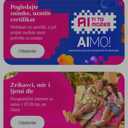
Pogledajte
snimke, uzmite
certifikat
Webinari su završili, a još
uvijek možete uzeti
potvrdu za znanja
Odaberite
Zrikavci, mir i
ljetni đir
Neograničen internet za
samo 1 EUR/mj. po
članu
Odaberite