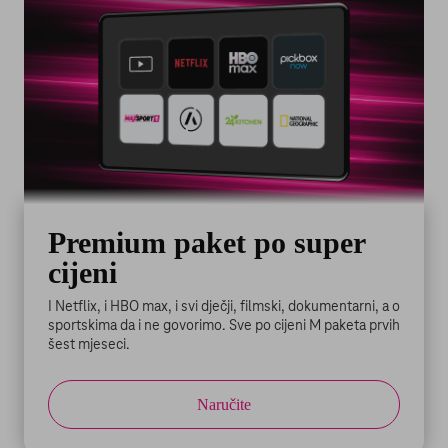
Premium paket po super
cijeni
I Netflix, i HBO max, i svi dječji, filmski, dokumentarni, a o
sportskima da i ne govorimo. Sve po cijeni M paketa prvih
šest mjeseci.
Naručite