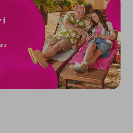
 i
a
anu