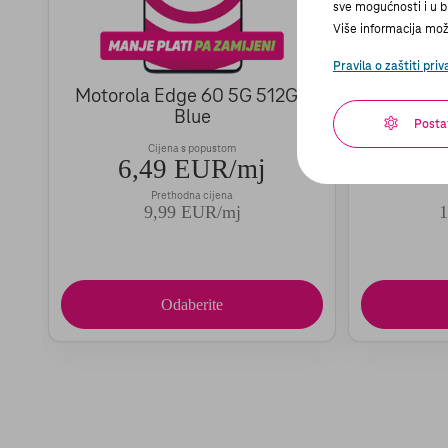
sve mogućnosti i u bi
Više informacija može
Pravila o zaštiti priv
Motorola Edge 60 5G 512GB
Motorol
Blue
Posta
Cijena s popustom
6,49 EUR/mj
14
Prethodna cijena
9,99 EUR/mj
1
Odaberite