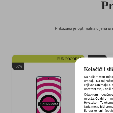
Pr
Prikazana je optimalna cijena ur
PUN POGODAK
-336 EUR
-50%
Kolačići i sl
Na našem web-mjestu 
uređaju. Na taj nači
koji vas zanimaju. U
upotrebljavaju naši p
Odabirom mogućnosti
mjesta. Odabirom mo
Hrvatskom Telekomu i
tada mogu biti prene
Europskoj uniji (pog