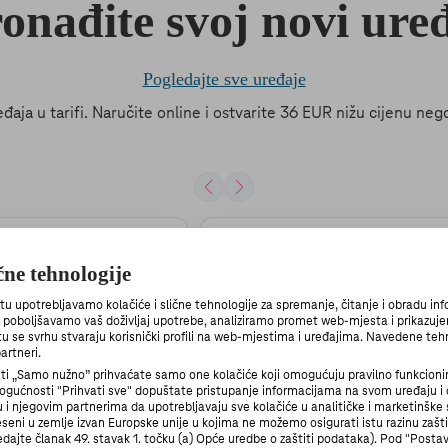
onađite svoj novi ure
Pogledajte sve uređaje
eđaja u tarifi. Naručite online i ostvarite 36 EUR nižu cijenu n
ične tehnologije
upotrebljavamo kolačiće i slične tehnologije za spremanje, čitanje i obradu in
n poboljšavamo vaš doživljaj upotrebe, analiziramo promet web-mjesta i prikazuje
 tu se svrhu stvaraju korisnički profili na web-mjestima i uređajima. Navedene teh
artneri.
 „Samo nužno” prihvaćate samo one kolačiće koji omogućuju pravilno funkcioni
gućnosti "Prihvati sve" dopuštate pristupanje informacijama na svom uređaju 
 njegovim partnerima da upotrebljavaju sve kolačiće u analitičke i marketinške 
seni u zemlje izvan Europske unije u kojima ne možemo osigurati istu razinu zašt
ledajte članak 49. stavak 1. točku (a) Opće uredbe o zaštiti podataka). Pod "Post