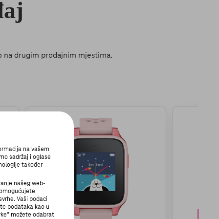
đaj
ego na drugim prodajnim mjestima.
formacija na vašem
mo sadržaj i oglase
nologije također
ranje našeg web-
i omogućujete
svrhe. Vaši podaci
ite podataka kao u
avke" možete odabrati