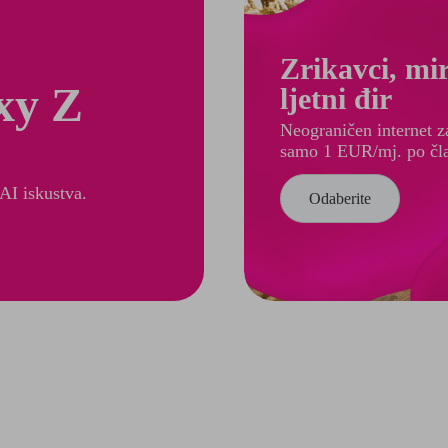
Zrikavci, mir
axy Z
ljetni đir
Neograničen internet z
samo 1 EUR/mj. po čl
 AI iskustva.
Odaberite