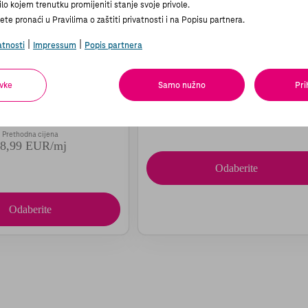
lo kojem trenutku promijeniti stanje svoje privole.
te pronaći u Pravilima o zaštiti privatnosti i na Popisu partnera.
Motorola Signature Swarov
uz Buds
|
|
atnosti
Impressum
Popis partnera
Cijena
a Edge 70 5G Green
43,99 EUR/mj
vke
Samo nužno
Pri
Cijena s popustom
,99 EUR/mj
Prethodna cijena
8,99 EUR/mj
Odaberite
Odaberite