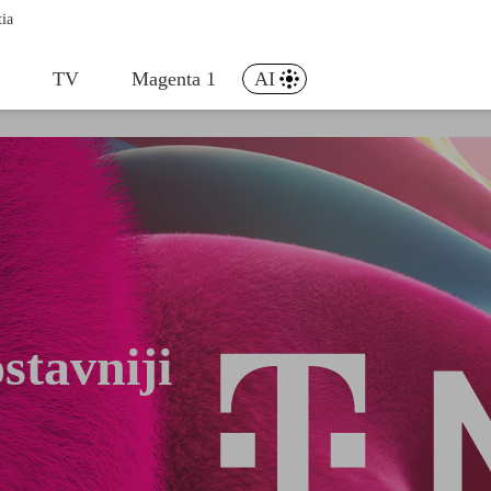
tia
t
TV
Magenta 1
AI
stavniji