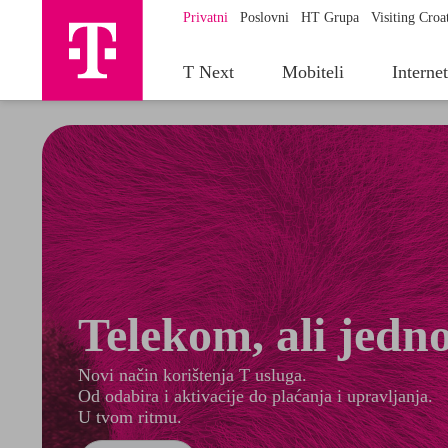
Privatni
Poslovni
HT Grupa
Visiting Croa
T Next
Mobiteli
Interne
Telekom, ali jedno
Novi način korištenja T usluga.
Od odabira i aktivacije do plaćanja i upravljanja.
U tvom ritmu.