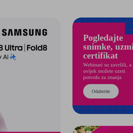
Pogledajte
snimke, uzmi
certifikat
Webinari su završili, a 
uvijek možete uzeti
potvrdu za znanja
Odaberite