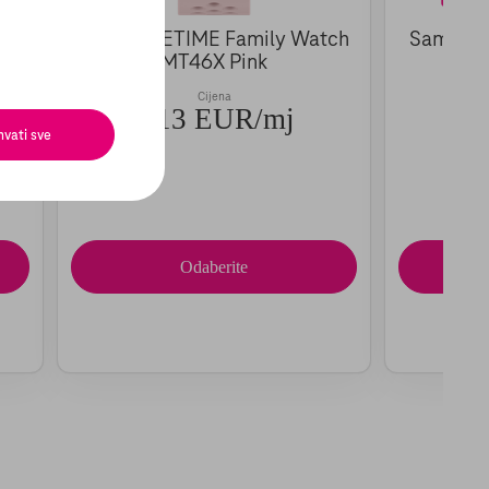
ski
TCL MOVETIME Family Watch
Samsung
MT46X Pink
LTE
Cijena
0,13 EUR/mj
18
hvati sve
Odaberite