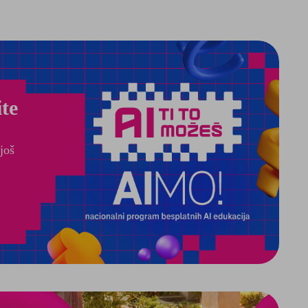
te
još