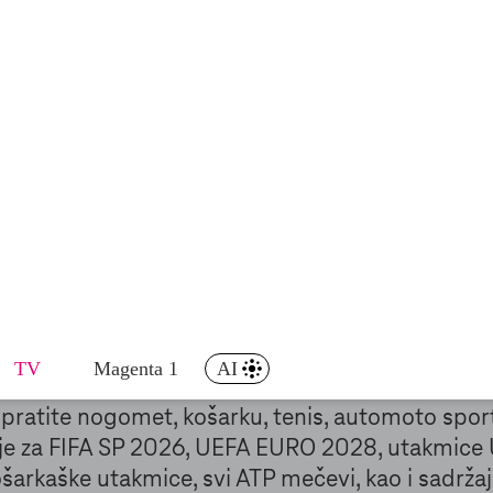
HT Premijer liga,
Programe mogu gledati 14 da
ABA, SEHA, Endesa
gledati ispočetka i pauz
kada god poželim
ktivnog sportskog
A Europa ligu, UEFA Konferencijsku ligu, englesk
francusku Ligue 1, španjolsku La Ligu.
tivni sportski sadržaji te nacionalna i regionaln