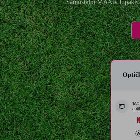
sve mogućnosti i u bi
Više informacija može
Pravila o zaštiti priv
Samostalni MAXtv L paket u
Posta
Optičk
160
apli