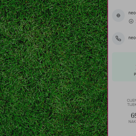
neo
neog
P
CIJE
TIJ