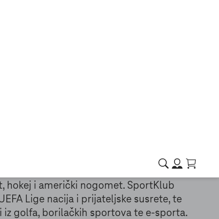
na unazad,
Sport u vrhunskoj
irati
rezoluciji bez dodatne
naknade
 sadržaja
u FA Premiere ligu, talijansku Seria A,
a košarkaška i rukometna natjecanja.