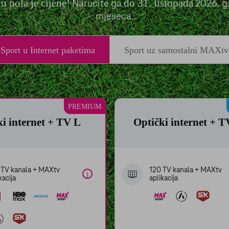
lo kojem trenutku promijeniti stanje svoje privole.
te pronaći u Pravilima o zaštiti privatnosti i na Popisu partnera.
|
|
atnosti
Impressum
Popis partnera
 pola je cijene!
do 31. listopada
Naručite ga
2026. g.
mjeseca.
vke
Samo nužno
Pri
Sport u Internet paketima
Sport uz samostalni MAXtv
PREMIUM
i internet + TV L
Optički internet + 
 TV kanala + MAXtv
120 TV kanala + MAXtv
i
kacija
aplikacija