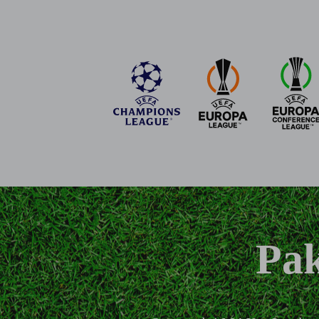
Od 1. prosinca na SportKlub kanalima 
donosi ekskluzivne prijenose: kvalifikac
utakmice Bundeslige. Tu su NBA i FIBA koš
Kolačići i sl
Na našem web-mjestu 
uređaju. Na taj nači
koji vas zanimaju. U
upotrebljavaju naši p
Odabirom mogućnosti
mjesta. Odabirom mo
Hrvatskom Telekomu i
Pak
tada mogu biti prene
Europskoj uniji (pog