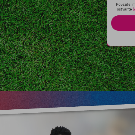
6
NAK
Povežite In
M
ostvarite