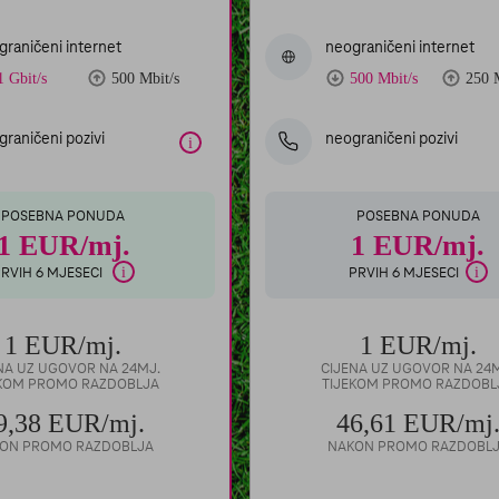
graničeni internet
neograničeni internet
1 Gbit/s
500 Mbit/s
500 Mbit/s
250 
raničeni pozivi
neograničeni pozivi
i
POSEBNA PONUDA
POSEBNA PONUDA
1
EUR/mj.
1 EUR/mj.
i
i
RVIH 6 MJESECI
PRVIH 6 MJESECI
1
EUR/mj.
1
EUR/mj.
NA UZ UGOVOR NA 24MJ.
CIJENA UZ UGOVOR NA 24
EKOM PROMO RAZDOBLJA
TIJEKOM PROMO RAZDOBL