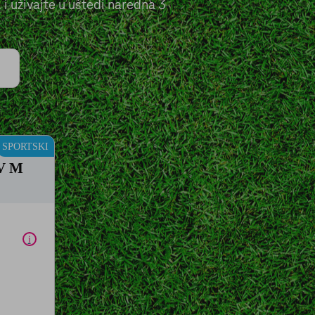
 i uživajte u uštedi naredna 3
hvati sve
SPORTSKI
TV M
i