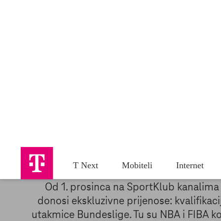
SuperSport HNL, UEFA Liga Prvaka,
UEFA Europa liga, La Liga,
Seria A, Ligue 1
Još atra
Uz MAXtv pratite UEFA Ligu prvaka, UEF
Osim nogometa, tu su i ostali atrak