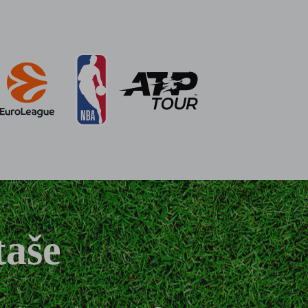
t, hokej i američki nogomet. SportKlub
FA Lige nacija i prijateljske susrete, te
iz golfa, borilačkih sportova te e-sporta.
formacija na vašem
mo sadržaj i oglase
nologije također
ranje našeg web-
i omogućujete
svrhe. Vaši podaci
taše
ite podataka kao u
avke" možete odabrati