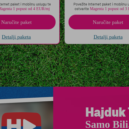
9,38
EUR/mj.
46,61
EUR/mj
ON PROMO RAZDOBLJA
NAKON PROMO RAZDOBL
ternet paket i mobilnu uslugu te
Povežite Internet paket i mobilnu 
agenta 1 popust od 4 EUR/mj
Magenta 1 popust od 3
ostvarite
Naručite
paket
Naručite
paket
Detalji
paketa
Detalji
paketa