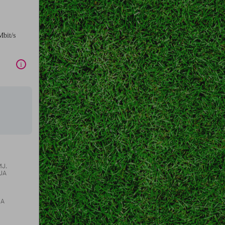
Mbit/s
i
MJ.
JA