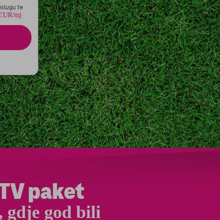
.
JA
uslugu te
 EUR/mj