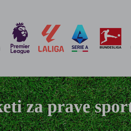
pratite nogomet, košarku, tenis, automoto spor
ije za FIFA SP 2026, UEFA EURO 2028, utakmice UE
arkaške utakmice, svi ATP mečevi, kao i sadržaji 
ične tehnologije
upotrebljavamo kolačiće i slične tehnologije za spremanje, čitanje i obradu in
n poboljšavamo vaš doživljaj upotrebe, analiziramo promet web-mjesta i prikazuje
 tu se svrhu stvaraju korisnički profili na web-mjestima i uređajima. Navedene teh
artneri.
 „Samo nužno” prihvaćate samo one kolačiće koji omogućuju pravilno funkcioni
gućnosti "Prihvati sve" dopuštate pristupanje informacijama na svom uređaju 
 njegovim partnerima da upotrebljavaju sve kolačiće u analitičke i marketinške 
eti za prave spor
seni u zemlje izvan Europske unije u kojima ne možemo osigurati istu razinu zašt
ledajte članak 49. stavak 1. točku (a) Opće uredbe o zaštiti podataka). Pod "Post