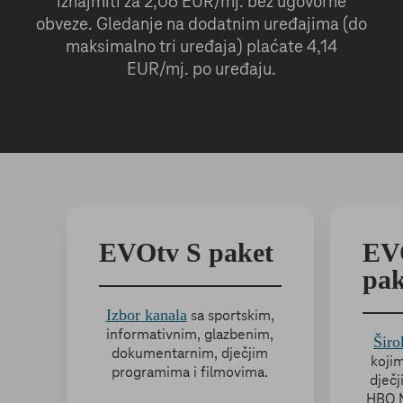
iznajmiti za 2,06 EUR/mj. bez ugovorne
obveze. Gledanje na dodatnim uređajima (do
maksimalno tri uređaja) plaćate 4,14
EUR/mj. po uređaju.
EVOtv S paket
EV
pak
Izbor kanala
sa sportskim,
informativnim, glazbenim,
Širo
dokumentarnim, dječjim
kojim
programima i filmovima.
dječj
HBO M