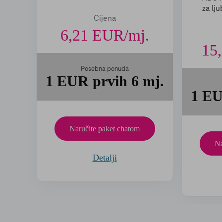
za lju
Cijena
6,21
EUR/mj.
15
Posebna ponuda
1 EUR prvih 6 mj.
1 EU
Naručite paket chatom
Na
Detalji