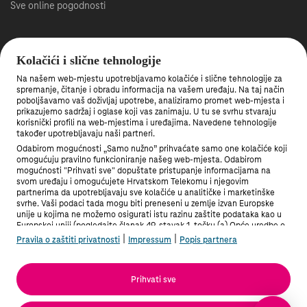
Sve online pogodnosti
Roaming
Kolačići i slične tehnologije
Veleprodaja
Na našem web-mjestu upotrebljavamo kolačiće i slične tehnologije za
Što je 5G mreža?
spremanje, čitanje i obradu informacija na vašem uređaju. Na taj način
poboljšavamo vaš doživljaj upotrebe, analiziramo promet web-mjesta i
Gašenje 3G mreže
prikazujemo sadržaj i oglase koji vas zanimaju. U tu se svrhu stvaraju
korisnički profili na web-mjestima i uređajima. Navedene tehnologije
također upotrebljavaju naši partneri.
Među prvima saznajte nove pogodnosti.
Odabirom mogućnosti „Samo nužno” prihvaćate samo one kolačiće koji
Prijavite se na newsletter
omogućuju pravilno funkcioniranje našeg web-mjesta. Odabirom
mogućnosti "Prihvati sve" dopuštate pristupanje informacijama na
svom uređaju i omogućujete Hrvatskom Telekomu i njegovim
Preuzmite Moj Telekom aplikaciju
partnerima da upotrebljavaju sve kolačiće u analitičke i marketinške
svrhe. Vaši podaci tada mogu biti preneseni u zemlje izvan Europske
unije u kojima ne možemo osigurati istu razinu zaštite podataka kao u
Europskoj uniji (pogledajte članak 49. stavak 1. točku (a) Opće uredbe o
zaštiti podataka). Pod "Postavke" možete odabrati sve mogućnosti i u
|
|
Pravila o zaštiti privatnosti
Impressum
Popis partnera
bilo kojem trenutku promijeniti stanje svoje privole.
Više informacija možete pronaći u Pravilima o zaštiti privatnosti i na
Popisu partnera.
Prihvati sve