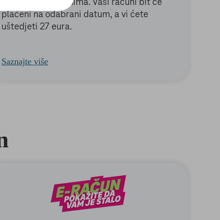
više brige o računima. Vaši računi bit će
plaćeni na odabrani datum, a vi ćete
uštedjeti 27 eura.
Saznajte više
n