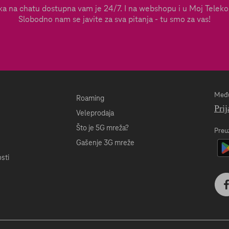
a na chatu dostupna vam je 24/7. I na webshopu i u Moj Telekom
Slobodno nam se javite za sva pitanja - tu smo za vas!
Među
Roaming
Prij
Veleprodaja
Što je 5G mreža?
Preu
Gašenje 3G mreže
sti