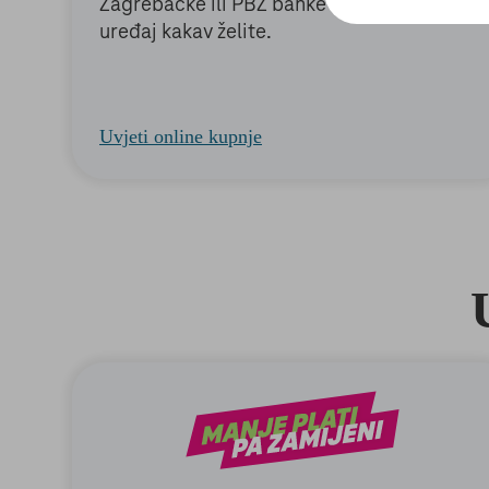
Zagrebačke ili PBZ banke i priuštite si
uređaj kakav želite.
Uvjeti online kupnje