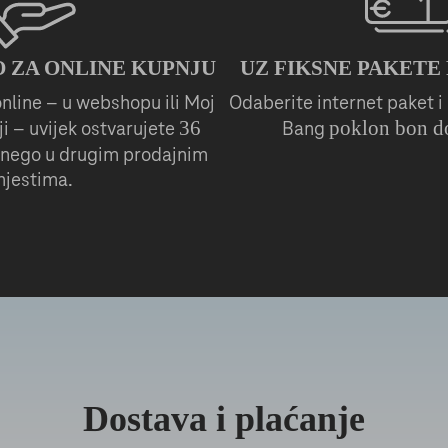
 ZA ONLINE KUPNJU
UZ FIKSNE PAKETE
nline – u webshopu ili Moj
Odaberite internet paket i 
36
poklon bon d
i – uvijek ostvarujete
Bang
nego u drugim prodajnim
jestima.
Dostava i plaćanje