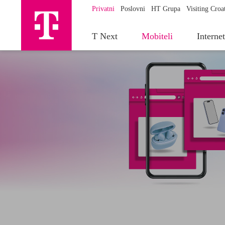
Privatni
Poslovni
HT Grupa
Visiting Croa
T Next
Mobiteli
Interne