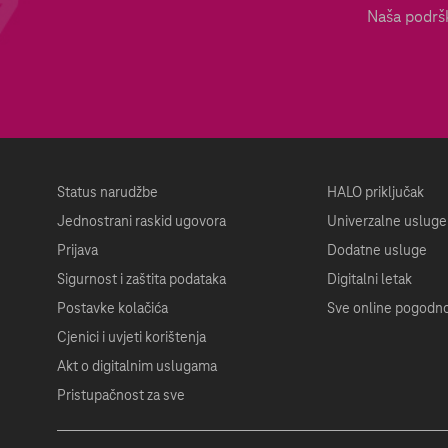
Naša podršk
Status narudžbe
HALO priključak
Jednostrani raskid ugovora
Univerzalne usluge
Prijava
Dodatne usluge
Sigurnost i zaštita podataka
Digitalni letak
Postavke kolačića
Sve online pogodno
Cjenici i uvjeti korištenja
Akt o digitalnim uslugama
Pristupačnost za sve