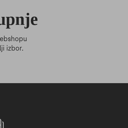
kupnje
 webshopu
ji izbor.