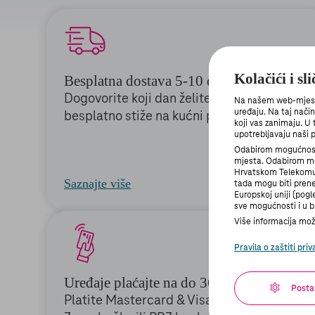
Kolačići i sl
Besplatna dostava 5-10 dana
Dogovorite koji dan želite, a uređaj vam
Na našem web-mjestu 
uređaju. Na taj nači
besplatno stiže na kućni prag.
koji vas zanimaju. U
upotrebljavaju naši p
Odabirom mogućnosti
mjesta. Odabirom mo
Hrvatskom Telekomu i
Saznajte više
tada mogu biti prene
Europskoj uniji (pog
sve mogućnosti i u bi
Više informacija može
Pravila o zaštiti priv
Uređaje plaćajte na do 36 rata
Posta
Platite Mastercard & Visa karticama