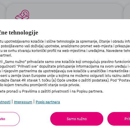
ične tehnologije
Besplatan povrat unutar 14 dana
Ne sviđa vam se uređaj? Nema problema.
upotrebljavamo kolačiće i slične tehnologije za spremanje, čitanje i obradu in
n poboljšavamo vaš doživljaj upotrebe, analiziramo promet web-mjesta i prikazuje
Vratite ga unutar 14 dana u najbliži T-
 tu se svrhu stvaraju korisnički profili na web-mjestima i uređajima. Navedene teh
Centar ili besplatno poštom.
artneri.
 „Samo nužno” prihvaćate samo one kolačiće koji omogućuju pravilno funkcioni
gućnosti "Prihvati sve" dopuštate pristupanje informacijama na svom uređaju 
 njegovim partnerima da upotrebljavaju sve kolačiće u analitičke i marketinške 
Saznajte više
seni u zemlje izvan Europske unije u kojima ne možemo osigurati istu razinu zašt
ledajte članak 49. stavak 1. točku (a) Opće uredbe o zaštiti podataka). Pod "Post
lo kojem trenutku promijeniti stanje svoje privole.
te pronaći u Pravilima o zaštiti privatnosti i na Popisu partnera.
|
|
atnosti
Impressum
Popis partnera
Sigurno plaćanje
vke
Samo nužno
Pri
S nama ste sigurni - sva plaćanja zaštićena