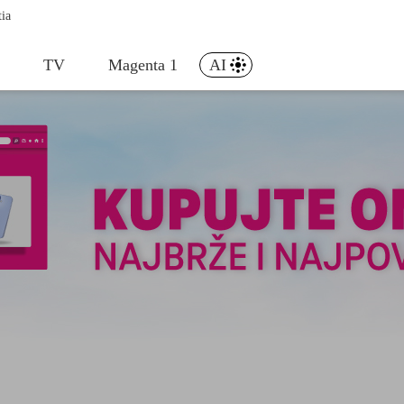
tia
t
TV
Magenta 1
AI