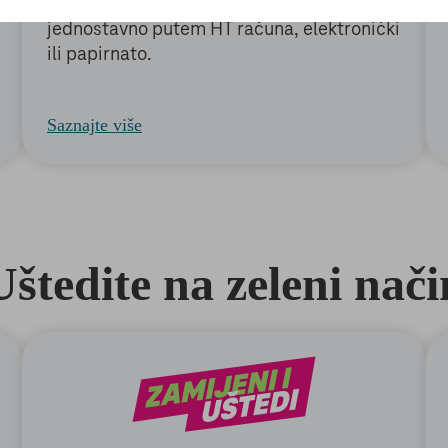
su PayWay sustavom, a usluge plaćate
jednostavno putem HT računa, elektronički
ili papirnato.
Saznajte više
Uštedite na zeleni nači