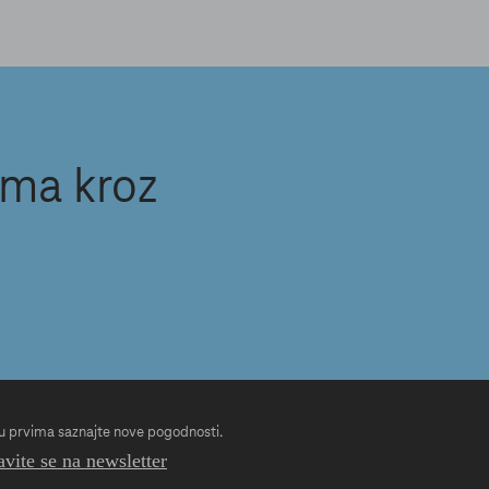
ama kroz
 prvima saznajte nove pogodnosti.
avite se na newsletter