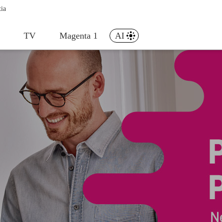
tia
t
TV
Magenta 1
AI