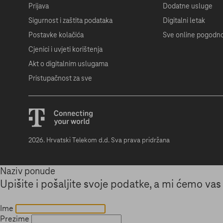
Prijava
Dodatne usluge
Sigurnost i zaštita podataka
Digitalni letak
Postavke kolačića
Sve online pogodno
Cjenici i uvjeti korištenja
Akt o digitalnim uslugama
Pristupačnost za sve
2026
. Hrvatski Telekom d.d. Sva prava pridržana
Naziv ponude
Upišite i pošaljite svoje podatke, a mi ćemo va
Ime
Prezime