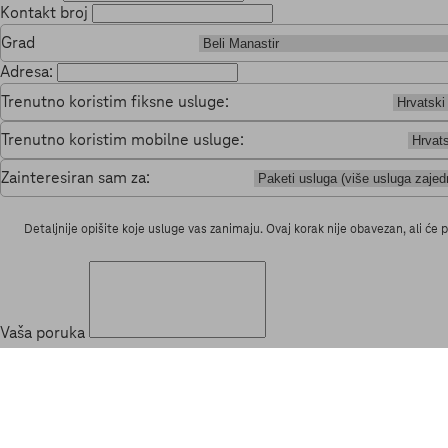
Kontakt broj
Grad
Adresa:
Trenutno koristim fiksne usluge:
Trenutno koristim mobilne usluge:
Zainteresiran sam za:
Detaljnije opišite koje usluge vas zanimaju. Ovaj korak nije obavezan, ali ć
Vaša poruka
Osobne podatke koje ste nam dali prikupljamo radi kontaktiranja korisnika. Zato j
Politici zaštite privatnosti korisnika HT-a
.
Pošaljite