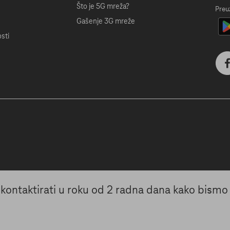
Što je 5G mreža?
Preu
Gašenje 3G mreže
sti
s kontaktirati u roku od 2 radna dana kako bismo