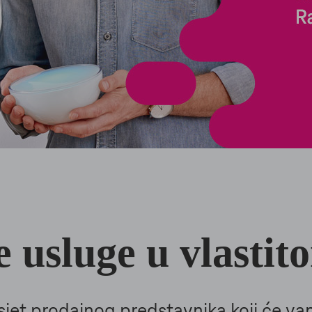
e usluge u vlasti
jet prodajnog predstavnika koji će v