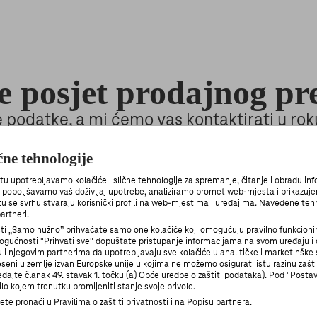
e posjet prodajnog pr
oje podatke, a mi ćemo vas kontaktirati u ro
bismo dogovorili termin posjeta.
ične tehnologije
upotrebljavamo kolačiće i slične tehnologije za spremanje, čitanje i obradu in
Zatražite posjet
n poboljšavamo vaš doživljaj upotrebe, analiziramo promet web-mjesta i prikazuje
 tu se svrhu stvaraju korisnički profili na web-mjestima i uređajima. Navedene teh
artneri.
 „Samo nužno” prihvaćate samo one kolačiće koji omogućuju pravilno funkcioni
gućnosti "Prihvati sve" dopuštate pristupanje informacijama na svom uređaju 
 njegovim partnerima da upotrebljavaju sve kolačiće u analitičke i marketinške 
seni u zemlje izvan Europske unije u kojima ne možemo osigurati istu razinu zašt
ledajte članak 49. stavak 1. točku (a) Opće uredbe o zaštiti podataka). Pod "Post
lo kojem trenutku promijeniti stanje svoje privole.
te pronaći u Pravilima o zaštiti privatnosti i na Popisu partnera.