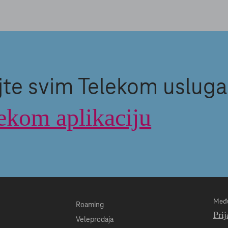
jte svim Telekom uslug
ekom aplikaciju
Među
Roaming
Prij
Veleprodaja