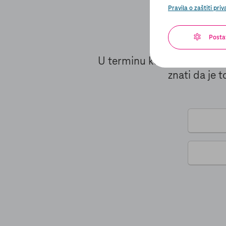
Pravila o zaštiti priv
T
Posta
U terminu koji ste dogovor
znati da je t