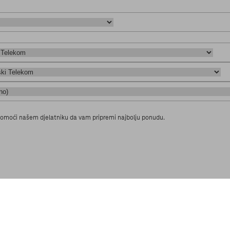
e pomoći našem djelatniku da vam pripremi najbolju ponudu.
e važno da su točni. Detaljnije o zaštiti osobnih podataka možete vidjeti u