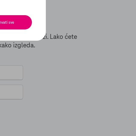
a?
hvati sve
m sigurno dolazi. Lako ćete
 kako izgleda.