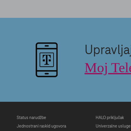
Upravlja
Moj Tel
Status narudžbe
HALO priključak
Jednostrani raskid ugovora
Univerzalne usluge