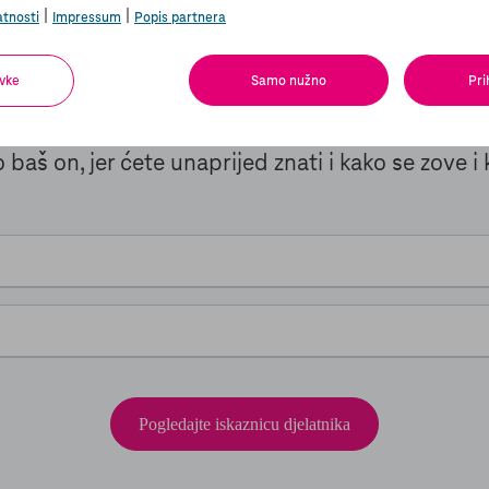
|
|
atnosti
Impressum
Popis partnera
ko mi je pred vratim
vke
Samo nužno
Pri
ili ovlašteni predstavnik Hrvatskog Telekoma va
o baš on, jer ćete unaprijed znati i kako se zove i
Pogledajte iskaznicu djelatnika