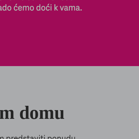
tom domu
am predstaviti ponudu