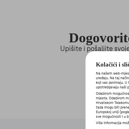
Dogovorit
Upišite i pošaljite sv
Kolačići i sl
Na našem web-mjestu 
uređaju. Na taj nači
koji vas zanimaju. U
upotrebljavaju naši p
Odabirom mogućnosti
mjesta. Odabirom mo
Hrvatskom Telekomu i
tada mogu biti prene
Europskoj uniji (pog
sve mogućnosti i u bi
Više informacija može