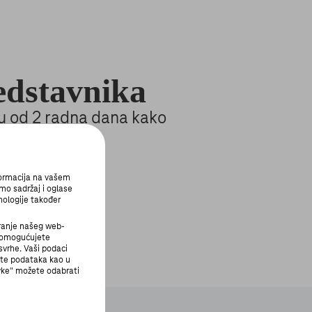
edstavnika
ku od 2 radna dana kako
formacija na vašem
mo sadržaj i oglase
nologije također
ranje našeg web-
i omogućujete
svrhe. Vaši podaci
ite podataka kao u
avke" možete odabrati