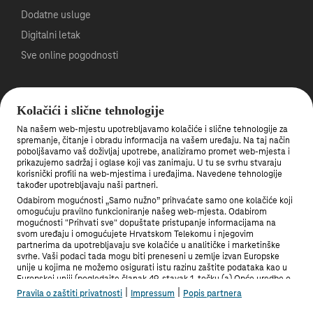
Dodatne usluge
Digitalni letak
Sve online pogodnosti
Roaming
Kolačići i slične tehnologije
Veleprodaja
Na našem web-mjestu upotrebljavamo kolačiće i slične tehnologije za
Što je 5G mreža?
spremanje, čitanje i obradu informacija na vašem uređaju. Na taj način
poboljšavamo vaš doživljaj upotrebe, analiziramo promet web-mjesta i
Gašenje 3G mreže
prikazujemo sadržaj i oglase koji vas zanimaju. U tu se svrhu stvaraju
korisnički profili na web-mjestima i uređajima. Navedene tehnologije
također upotrebljavaju naši partneri.
Među prvima saznajte nove pogodnosti.
Odabirom mogućnosti „Samo nužno” prihvaćate samo one kolačiće koji
Prijavite se na newsletter
omogućuju pravilno funkcioniranje našeg web-mjesta. Odabirom
mogućnosti "Prihvati sve" dopuštate pristupanje informacijama na
svom uređaju i omogućujete Hrvatskom Telekomu i njegovim
Preuzmite Moj Telekom aplikaciju
partnerima da upotrebljavaju sve kolačiće u analitičke i marketinške
svrhe. Vaši podaci tada mogu biti preneseni u zemlje izvan Europske
unije u kojima ne možemo osigurati istu razinu zaštite podataka kao u
Europskoj uniji (pogledajte članak 49. stavak 1. točku (a) Opće uredbe o
zaštiti podataka). Pod "Postavke" možete odabrati sve mogućnosti i u
|
|
Pravila o zaštiti privatnosti
Impressum
Popis partnera
bilo kojem trenutku promijeniti stanje svoje privole.