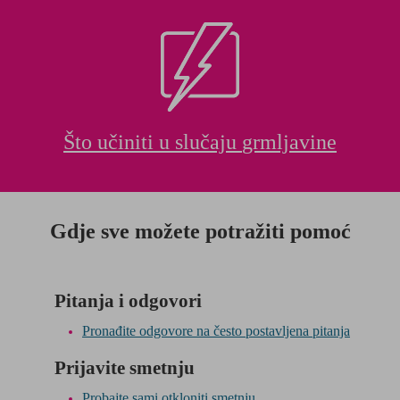
Što učiniti u slučaju
grmljavine
Gdje sve možete potražiti pomoć
Pitanja i odgovori
Pronađite odgovore na često postavljena pitanja
Prijavite smetnju
Probajte sami otkloniti smetnju