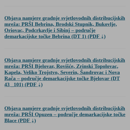
Objava namjere gradnje svjetlovodnih distribucijskih
mreža: PRŠI Bebrina, Brodski Stupnik, Bukovlje,
Oriovac, Podcrkavlje i Sibinj – područje
demarkacijske točke Bebrina (DT 1)
(PDF
)
Objava namjere gradnje svjetlovodnih distribucijskih
mreža: PRŠI Bjelovar, Rovišće, Zrinski Topolovac,
Kapela, Veliko Trojstvo, Severin, Šandrovac i Nova
Rača – područje demarkacijske točke Bjelovar (DT
43 _101)
(PDF
)
Objava namjere gradnje svjetlovodnih distribucijskih
mreža: PRŠI Opuzen – područje demarkacijske točke
Blace
(PDF
)