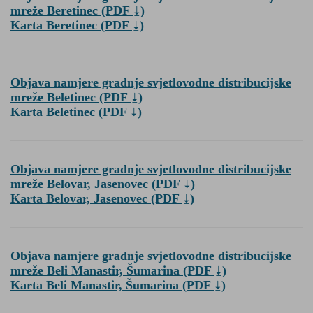
mreže Beretinec
(PDF
)
Karta Beretinec
(PDF
)
Objava namjere gradnje svjetlovodne distribucijske
mreže Beletinec
(PDF
)
Karta Beletinec
(PDF
)
Objava namjere gradnje svjetlovodne distribucijske
mreže Belovar, Jasenovec
(PDF
)
Karta Belovar, Jasenovec
(PDF
)
Objava namjere gradnje svjetlovodne distribucijske
mreže Beli Manastir, Šumarina
(PDF
)
Karta Beli Manastir, Šumarina
(PDF
)