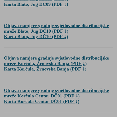
Karta Blato, Jug DČ09
(PDF
)
Objava namjere gradnje svjetlovodne distribucijske
mreže Blato, Jug DČ10
(PDF
)
Karta Blato, Jug DČ10
(PDF
)
Objava namjere gradnje svjetlovodne distribucijske
mreže Korčula, Žrnovska Banja
(PDF
)
Karta Korčula, Žrnovska Banja
(PDF
)
Objava namjere gradnje svjetlovodne distribucijske
mreže Korčula Centar DČ01
(PDF
)
Karta Korčula Centar DČ01
(PDF
)