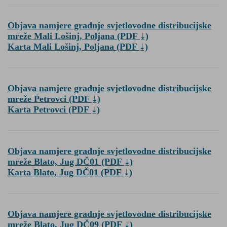
Objava namjere gradnje svjetlovodne distribucijske
mreže Mali Lošinj, Poljana
(PDF
)
Karta Mali Lošinj, Poljana
(PDF
)
Objava namjere gradnje svjetlovodne distribucijske
mreže Petrovci
(PDF
)
Karta Petrovci
(PDF
)
Objava namjere gradnje svjetlovodne distribucijske
mreže Blato, Jug DČ01
(PDF
)
Karta Blato, Jug DČ01
(PDF
)
Objava namjere gradnje svjetlovodne distribucijske
mreže Blato, Jug DČ09
(PDF
)