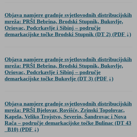
Objava namjere gradnje svjetlovodnih distribucijskih
mreža: PRŠI Bebrina, Brodski Stupnik, Bukovlje,
Oriovac, Podcrkavlje i Sibinj – područje
demarkacijske točke Brodski Stupnik (DT 2)
(PDF
)
Objava namjere gradnje svjetlovodnih distribucijskih
mreža: PRŠI Bebrina, Brodski Stupnik, Bukovlje,
Oriovac, Podcrkavlje i Sibinj – područje
demarkacijske točke Bukovlje (DT 3)
(PDF
)
Objava namjere gradnje svjetlovodnih distribucijskih
mreža: PRŠI Bjelovar, Rovišće, Zrinski Topolovac,
Kapela, Veliko Trojstvo, Severin, Šandrovac i Nova
Rača – područje demarkacijske točke Bulinac (DT 43
_B10)
(PDF
)