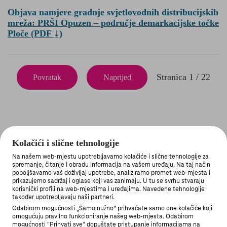
Objava namjere gradnje svjetlovodnih distribucijskih
mreža: PRŠI Opuzen – područje demarkacijske točke
Ploče
(PDF
)
Stranica 1 / 22
Povratak
Naprijed
Kolačići i slične tehnologije
Na našem web-mjestu upotrebljavamo kolačiće i slične tehnologije za
spremanje, čitanje i obradu informacija na vašem uređaju. Na taj način
poboljšavamo vaš doživljaj upotrebe, analiziramo promet web-mjesta i
prikazujemo sadržaj i oglase koji vas zanimaju. U tu se svrhu stvaraju
korisnički profili na web-mjestima i uređajima. Navedene tehnologije
MOJ TELEKOM APLIKACIJA
također upotrebljavaju naši partneri.
Odabirom mogućnosti „Samo nužno” prihvaćate samo one kolačiće koji
omogućuju pravilno funkcioniranje našeg web-mjesta. Odabirom
mogućnosti "Prihvati sve" dopuštate pristupanje informacijama na