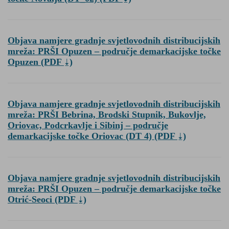
Objava namjere gradnje svjetlovodnih distribucijskih
mreža: PRŠI Opuzen – područje demarkacijske točke
Opuzen
(PDF
)
Objava namjere gradnje svjetlovodnih distribucijskih
mreža: PRŠI Bebrina, Brodski Stupnik, Bukovlje,
Oriovac, Podcrkavlje i Sibinj – područje
demarkacijske točke Oriovac (DT 4)
(PDF
)
Objava namjere gradnje svjetlovodnih distribucijskih
mreža: PRŠI Opuzen – područje demarkacijske točke
Otrić-Seoci
(PDF
)