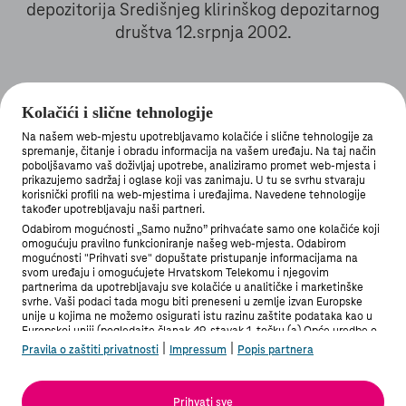
depozitorija Središnjeg klirinškog depozitarnog
društva 12.srpnja 2002.
Kolačići i slične tehnologije
Na našem web-mjestu upotrebljavamo kolačiće i slične tehnologije za
spremanje, čitanje i obradu informacija na vašem uređaju. Na taj način
poboljšavamo vaš doživljaj upotrebe, analiziramo promet web-mjesta i
prikazujemo sadržaj i oglase koji vas zanimaju. U tu se svrhu stvaraju
korisnički profili na web-mjestima i uređajima. Navedene tehnologije
MOJ TELEKOM APLIKACIJA
također upotrebljavaju naši partneri.
Odabirom mogućnosti „Samo nužno” prihvaćate samo one kolačiće koji
omogućuju pravilno funkcioniranje našeg web-mjesta. Odabirom
mogućnosti "Prihvati sve" dopuštate pristupanje informacijama na
svom uređaju i omogućujete Hrvatskom Telekomu i njegovim
partnerima da upotrebljavaju sve kolačiće u analitičke i marketinške
svrhe. Vaši podaci tada mogu biti preneseni u zemlje izvan Europske
PRIVATNI KORISNICI
unije u kojima ne možemo osigurati istu razinu zaštite podataka kao u
Europskoj uniji (pogledajte članak 49. stavak 1. točku (a) Opće uredbe o
zaštiti podataka). Pod "Postavke" možete odabrati sve mogućnosti i u
|
|
Pravila o zaštiti privatnosti
Impressum
Popis partnera
bilo kojem trenutku promijeniti stanje svoje privole.
POSLOVNI KORISNICI
Više informacija možete pronaći u Pravilima o zaštiti privatnosti i na
Popisu partnera.
Prihvati sve