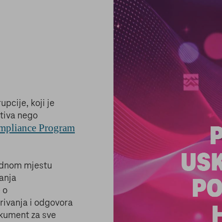
cije, koji je
ativa nego
mpliance Program
ednom mjestu
janja