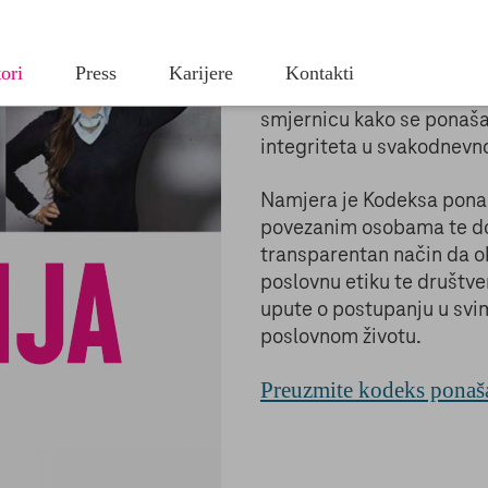
Kodeks ponašanja u HT-u u
lo kojem trenutku promijeniti stanje svoje privole.
inicijativu da se kodeks
te pronaći u Pravilima o zaštiti privatnosti i na Popisu partnera.
Grupe.
|
|
atnosti
Impressum
Popis partnera
Kodeks sadrži općenite fo
istodobno je “živi dokumen
vke
Samo nužno
Pri
Grupe uz maksimalnu tra
smjernicu kako se ponašat
integriteta u svakodnevn
Namjera je Kodeksa ponaš
povezanim osobama te do
transparentan način da ok
poslovnu etiku te društve
upute o postupanju u svi
poslovnom životu.
Preuzmite kodeks ponaš