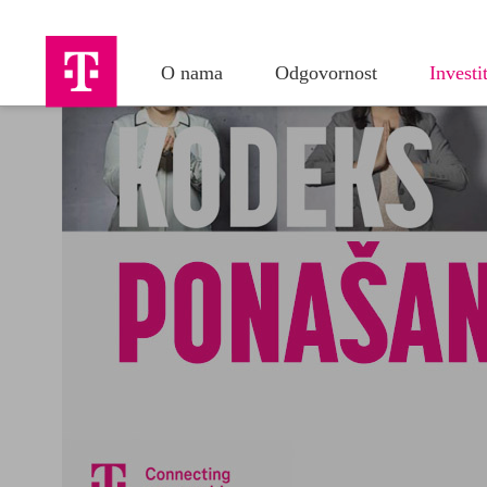
sve mogućnosti i u bi
Više informacija može
Pravila o zaštiti priv
Posta