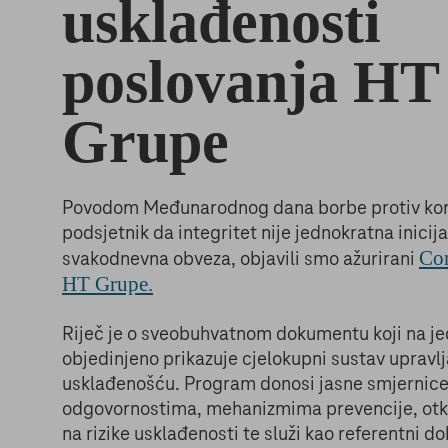
Program
usklađenosti
poslovanja HT
Grupe
Povodom Međunarodnog dana borbe protiv korup
podsjetnik da integritet nije jednokratna inicij
Co
svakodnevna obveza, objavili smo ažurirani
HT Grupe.
Riječ je o sveobuhvatnom dokumentu koji na j
objedinjeno prikazuje cjelokupni sustav upravl