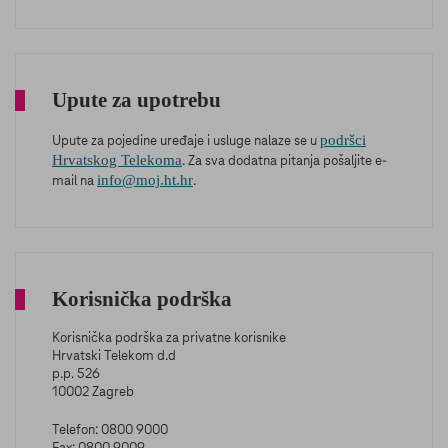
Upute za upotrebu
podršci
Upute za pojedine uređaje i usluge nalaze se u
Hrvatskog Telekoma
. Za sva dodatna pitanja pošaljite e-
info@moj.ht.hr
mail na
.
Korisnička podrška
Korisnička podrška za privatne korisnike
Hrvatski Telekom d.d
p.p. 526
10002 Zagreb
Telefon: 0800 9000