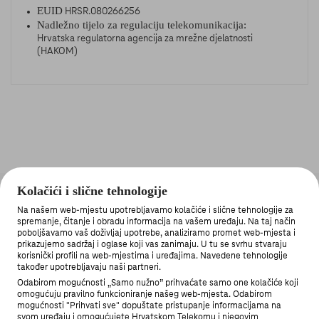
EUID
HRSR.080266256
Nadležno tijelo za regulaciju telekomunikacija:
Hrvatska regulatorna agencija za mrežne djelatnosti
(HAKOM)
Kolačići i slične tehnologije
Na našem web-mjestu upotrebljavamo kolačiće i slične tehnologije za
spremanje, čitanje i obradu informacija na vašem uređaju. Na taj način
poboljšavamo vaš doživljaj upotrebe, analiziramo promet web-mjesta i
prikazujemo sadržaj i oglase koji vas zanimaju. U tu se svrhu stvaraju
korisnički profili na web-mjestima i uređajima. Navedene tehnologije
MOJ TELEKOM APLIKACIJA
također upotrebljavaju naši partneri.
Odabirom mogućnosti „Samo nužno” prihvaćate samo one kolačiće koji
omogućuju pravilno funkcioniranje našeg web-mjesta. Odabirom
mogućnosti "Prihvati sve" dopuštate pristupanje informacijama na
svom uređaju i omogućujete Hrvatskom Telekomu i njegovim