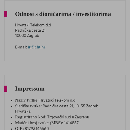
Odnosi s dioničarima / investitorima
Hrvatski Telekom d.d
Radnička cesta 21
10000 Zagreb
ir@t.ht.hr
E-mail:
Impressum
Naziv tvrtke:
Hrvatski Telekom d.d.
Sjedište tvrtke:
Radnička cesta 21, 10135 Zagreb,
Hrvatska
Registrirano kod:
Trgovački sud u Zagrebu
Matični broj tvrtke (MBS):
1414887
OIB:
81793146560