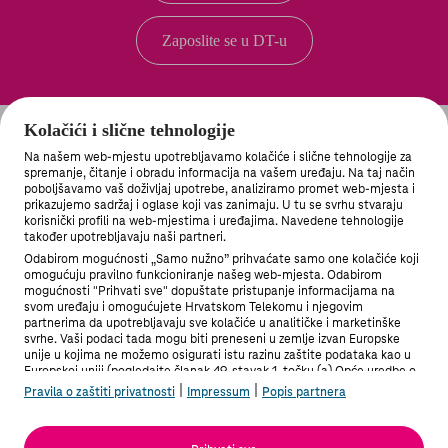
Zaposlite se u DT-u
Kolačići i slične tehnologije
Na našem web-mjestu upotrebljavamo kolačiće i slične tehnologije za
spremanje, čitanje i obradu informacija na vašem uređaju. Na taj način
poboljšavamo vaš doživljaj upotrebe, analiziramo promet web-mjesta i
prikazujemo sadržaj i oglase koji vas zanimaju. U tu se svrhu stvaraju
korisnički profili na web-mjestima i uređajima. Navedene tehnologije
MOJ TELEKOM APLIKACIJA
također upotrebljavaju naši partneri.
Odabirom mogućnosti „Samo nužno” prihvaćate samo one kolačiće koji
omogućuju pravilno funkcioniranje našeg web-mjesta. Odabirom
mogućnosti "Prihvati sve" dopuštate pristupanje informacijama na
svom uređaju i omogućujete Hrvatskom Telekomu i njegovim
partnerima da upotrebljavaju sve kolačiće u analitičke i marketinške
svrhe. Vaši podaci tada mogu biti preneseni u zemlje izvan Europske
PRIVATNI KORISNICI
unije u kojima ne možemo osigurati istu razinu zaštite podataka kao u
Europskoj uniji (pogledajte članak 49. stavak 1. točku (a) Opće uredbe o
zaštiti podataka). Pod "Postavke" možete odabrati sve mogućnosti i u
|
|
Pravila o zaštiti privatnosti
Impressum
Popis partnera
bilo kojem trenutku promijeniti stanje svoje privole.
POSLOVNI KORISNICI
Više informacija možete pronaći u Pravilima o zaštiti privatnosti i na
Popisu partnera.