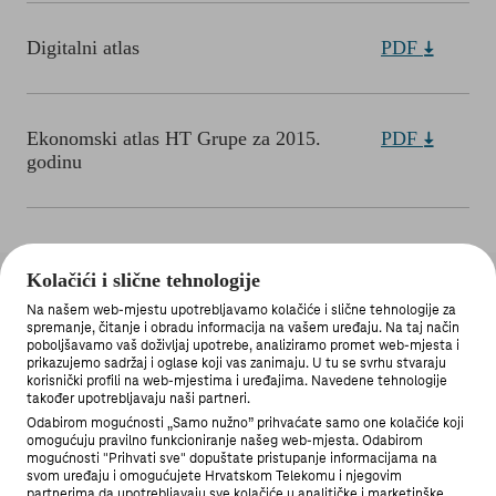
Digitalni atlas
PDF
Ekonomski atlas HT Grupe za 2015.
PDF
godinu
Kolačići i slične tehnologije
Na našem web-mjestu upotrebljavamo kolačiće i slične tehnologije za
spremanje, čitanje i obradu informacija na vašem uređaju. Na taj način
poboljšavamo vaš doživljaj upotrebe, analiziramo promet web-mjesta i
prikazujemo sadržaj i oglase koji vas zanimaju. U tu se svrhu stvaraju
korisnički profili na web-mjestima i uređajima. Navedene tehnologije
MOJ TELEKOM APLIKACIJA
također upotrebljavaju naši partneri.
Odabirom mogućnosti „Samo nužno” prihvaćate samo one kolačiće koji
omogućuju pravilno funkcioniranje našeg web-mjesta. Odabirom
mogućnosti "Prihvati sve" dopuštate pristupanje informacijama na
svom uređaju i omogućujete Hrvatskom Telekomu i njegovim
partnerima da upotrebljavaju sve kolačiće u analitičke i marketinške