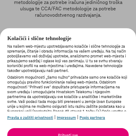
metodologije za potrebe iračuna jediničnog troška
ulsuga te CCA/FAC metodologije za potrebe
računovodstvenog razdvajanja.
Kolačići i slične tehnologije
Na našem web-mjestu upotrebljavamo kolačiće i slične tehnologije za
spremanje, čitanje i obradu informacija na vašem uređaju. Na taj način
poboljšavamo vaš doživljaj upotrebe, analiziramo promet web-mjesta i
prikazujemo sadržaj i oglase koji vas zanimaju. U tu se svrhu stvaraju
korisnički profili na web-mjestima i uređajima. Navedene tehnologije
MOJ TELEKOM APLIKACIJA
također upotrebljavaju naši partneri.
Odabirom mogućnosti „Samo nužno” prihvaćate samo one kolačiće koji
omogućuju pravilno funkcioniranje našeg web-mjesta. Odabirom
mogućnosti "Prihvati sve" dopuštate pristupanje informacijama na
svom uređaju i omogućujete Hrvatskom Telekomu i njegovim
partnerima da upotrebljavaju sve kolačiće u analitičke i marketinške
svrhe. Vaši podaci tada mogu biti preneseni u zemlje izvan Europske
PRIVATNI KORISNICI
unije u kojima ne možemo osigurati istu razinu zaštite podataka kao u
Europskoj uniji (pogledajte članak 49. stavak 1. točku (a) Opće uredbe o
zaštiti podataka). Pod "Postavke" možete odabrati sve mogućnosti i u
|
|
Pravila o zaštiti privatnosti
Impressum
Popis partnera
bilo kojem trenutku promijeniti stanje svoje privole.
POSLOVNI KORISNICI
Više informacija možete pronaći u Pravilima o zaštiti privatnosti i na
Popisu partnera.
Prihvati sve