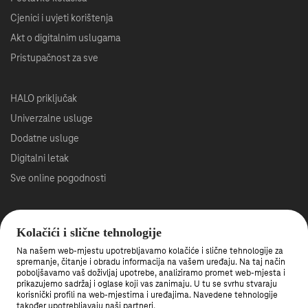
Cjenici i uvjeti korištenja
Akt o digitalnim uslugama
Pristupačnost za sve
HALO priključak
Univerzalne usluge
Dodatne usluge
Digitalni letak
Sve online pogodnosti
Roaming
Kolačići i slične tehnologije
Veleprodaja
Na našem web-mjestu upotrebljavamo kolačiće i slične tehnologije za
Što je 5G mreža?
spremanje, čitanje i obradu informacija na vašem uređaju. Na taj način
poboljšavamo vaš doživljaj upotrebe, analiziramo promet web-mjesta i
Gašenje 3G mreže
prikazujemo sadržaj i oglase koji vas zanimaju. U tu se svrhu stvaraju
korisnički profili na web-mjestima i uređajima. Navedene tehnologije
također upotrebljavaju naši partneri.