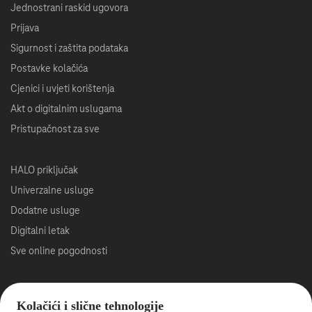
Jednostrani raskid ugovora
Prijava
Sigurnost i zaštita podataka
Postavke kolačića
Cjenici i uvjeti korištenja
Akt o digitalnim uslugama
Pristupačnost za sve
HALO priključak
Univerzalne usluge
Dodatne usluge
Digitalni letak
Sve online pogodnosti
Roaming
Kolačići i slične tehnologije