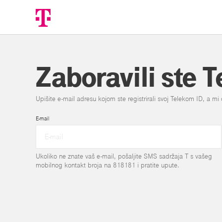
Zaboravili ste 
Upišite e-mail adresu kojom ste registrirali svoj Telekom ID, a 
E-mail
Ukoliko ne znate vaš e-mail, pošaljite SMS sadržaja T s vašeg
mobilnog kontakt broja na 818181 i pratite upute.